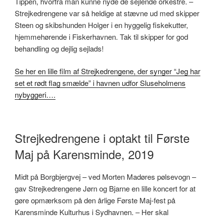
Tippen, hvorfra man kunne nyde de sejlende orkestre. –
Strejkedrengene var så heldige at stævne ud med skipper
Steen og skibshunden Holger i en hyggelig fiskekutter,
hjemmehørende i Fiskerhavnen. Tak til skipper for god
behandling og dejlig sejlads!
Se her en lille film af Strejkedrengene, der synger “Jeg har
set et rødt flag smælde” i havnen udfor Sluseholmens
nybyggeri….
Strejkedrengene i optakt til Første
Maj på Karensminde, 2019
Midt på Borgbjergvej – ved Morten Madøres pølsevogn –
gav Strejkedrengene Jørn og Bjarne en lille koncert for at
gøre opmærksom på den årlige Første Maj-fest på
Karensminde Kulturhus i Sydhavnen. – Her skal