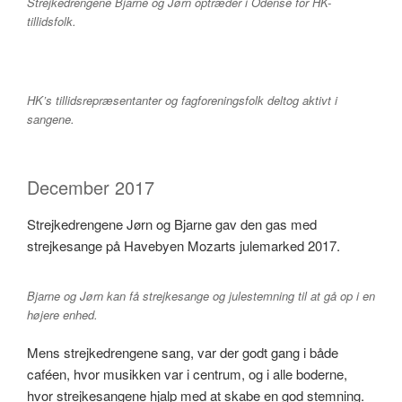
Strejkedrengene Bjarne og Jørn optræder i Odense for HK-
tillidsfolk.
HK’s tillidsrepræsentanter og fagforeningsfolk deltog aktivt i
sangene.
December 2017
Strejkedrengene Jørn og Bjarne gav den gas med
strejkesange på Havebyen Mozarts julemarked 2017.
Bjarne og Jørn kan få strejkesange og julestemning til at gå op i en
højere enhed.
Mens strejkedrengene sang, var der godt gang i både
caféen, hvor musikken var i centrum, og i alle boderne,
hvor strejkesangene hjalp med at skabe en god stemning.