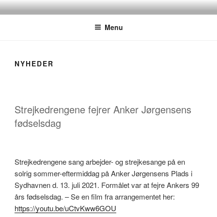
Videre
STREJKESANGE
Sange fra strejker og demonstrationer i den danske arbejderbevægelse
til
Menu
indhold
NYHEDER
Strejkedrengene fejrer Anker Jørgensens
fødselsdag
Strejkedrengene sang arbejder- og strejkesange på en
solrig sommer-eftermiddag på Anker Jørgensens Plads i
Sydhavnen d. 13. juli 2021. Formålet var at fejre Ankers 99
års fødselsdag. – Se en film fra arrangementet her:
https://youtu.be/uCtvKww6GOU