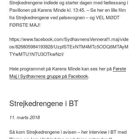
Strejkedrengene indlede og starter dagen med fællessang i
Pavillonen på Karens Minde kl. 13:45. – Se her en lille film
fra Strejkedrengene ved pølsevognen – og VEL MØDT
FØRSTE MAJ!
https://www.facebook.com/SydhavnensVenneraf1.maj/vide
os/826805984193828/UzpfSTExNTM4MTc5ODQ6MTAyM
TYwMTU1NTU3OTkwNzI/
Hele programmet på Karens Minde kan ses her på
Første
Maj i Sydhavnens gruppe på Facebook
.
Strejkedrengene i BT
11. marts 2018
Så kom Strejkedrengene i avisen – her interview i BT med