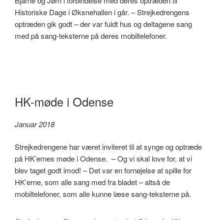
Bjarne og Jørn i forbindelse med deres optræden til
Historiske Dage i Øksnehallen i går. – Strejkedrengens
optræden gik godt – der var fuldt hus og deltagene sang
med på sang-teksterne på deres mobiltelefoner.
HK-møde i Odense
Januar 2018
Strejkedrengene har været inviteret til at synge og optræde
på HK’ernes møde i Odense. – Og vi skal love for, at vi
blev taget godt imod! – Det var en fornøjelse at spille for
HK’erne, som alle sang med fra bladet – altså de
mobiltelefoner, som alle kunne læse sang-teksterne på.