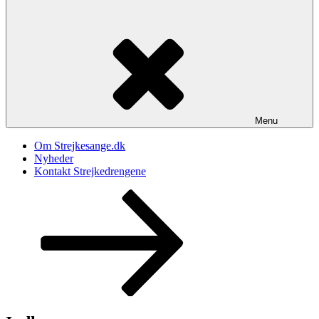
Menu
Om Strejkesange.dk
Nyheder
Kontakt Strejkedrengene
Rul
ned
til
indhold