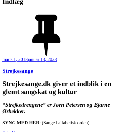
Indlæg
Udgivet
marts 1, 2018
januar 13, 2023
den
Strejkesange
Strejkesange.dk giver et indblik i en
glemt sangskat og kultur
“Strejkedrengene” er Jørn Petersen og Bjarne
Ørbekker.
SYNG MED HER
: (Sange i alfabetisk orden)