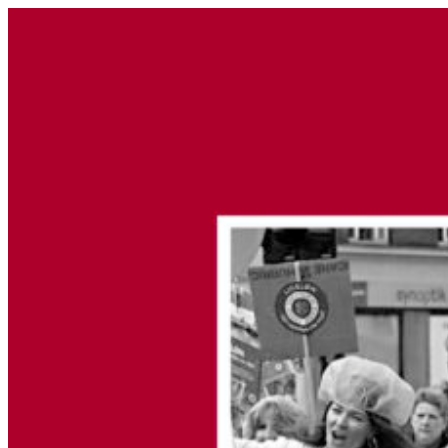
Videre
til
indhold