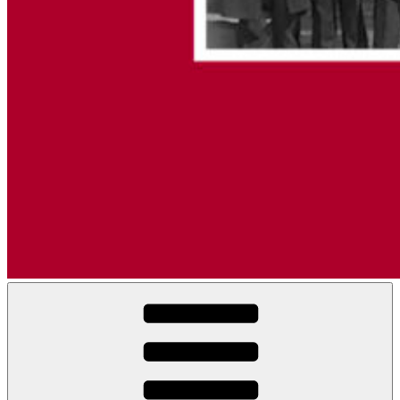
Sange fra strejker og demonstrationer i den danske arbejderbevægelse
Strejkesange