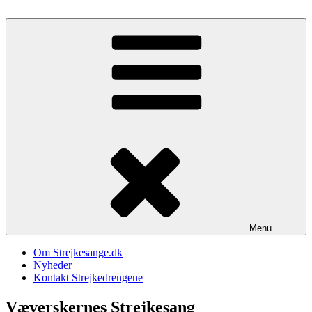
Videre
til
Strejkesange
Sange fra strejker og demonstrationer i den danske arbejderbevægelse
indhold
Menu
Om Strejkesange.dk
Nyheder
Kontakt Strejkedrengene
Væverskernes Strejkesang