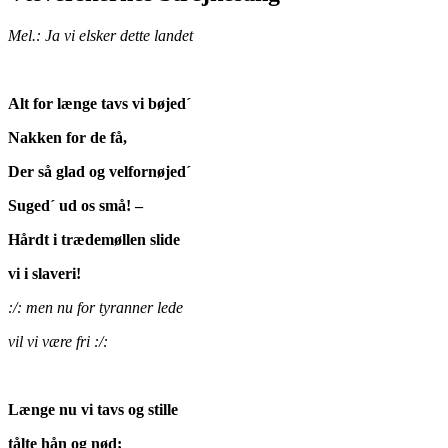
Mel.: Ja vi elsker dette landet
Alt for længe tavs vi bøjed´
Nakken for de få,
Der så glad og velfornøjed´
Suged´ ud os små! –
Hårdt i trædemøllen slide
vi i slaveri!
:/: men nu for tyranner lede
vil vi være fri :/:
Længe nu vi tavs og stille
tålte hån og nød;