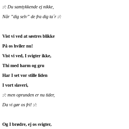
:/: Du samtykkende ej nikke,
Når ”dig selv” de fra dig ta´r :/:
Vist vi ved at søstres blikke
På os hviler nu!
Vist vi ved, I svigter ikke,
Thi med harm og gru
Har I set vor stille liden
I vort slaveri,
:/: men oprunden er nu tider,
Da vi gør os fri! :/:
Og I brødre, ej os svigter,